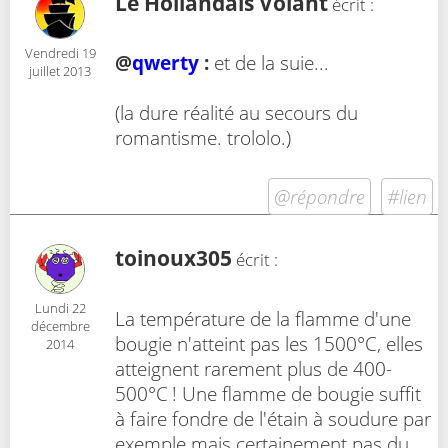
Le Hollandais Volant
écrit :
Vendredi 19
@
qwerty
:
et de la suie...
juillet 2013
(la dure réalité au secours du
romantisme. trololo.)
@répondre
#lien
toinoux305
écrit :
Lundi 22
La température de la flamme d'une
décembre
bougie n'atteint pas les 1500°C, elles
2014
atteignent rarement plus de 400-
500°C ! Une flamme de bougie suffit
à faire fondre de l'étain à soudure par
exemple mais certainement pas du