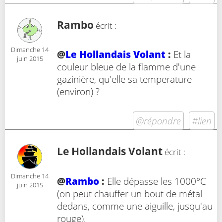
Rambo
écrit :
Dimanche 14
@
Le Hollandais Volant
:
Et la
juin 2015
couleur bleue de la flamme d'une
gazinière, qu'elle sa temperature
(environ) ?
@répondre
#lien
Le Hollandais Volant
écrit :
Dimanche 14
@
Rambo
:
Elle dépasse les 1000°C
juin 2015
(on peut chauffer un bout de métal
dedans, comme une aiguille, jusqu'au
rouge).