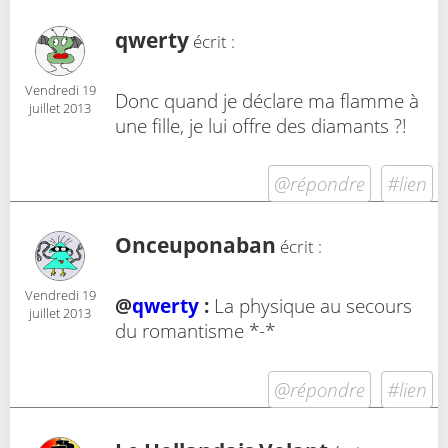
qwerty
écrit :
Vendredi 19
Donc quand je déclare ma flamme à
juillet 2013
une fille, je lui offre des diamants ?!
@répondre
#lien
Onceuponaban
écrit :
Vendredi 19
@
qwerty
:
La physique au secours
juillet 2013
du romantisme *-*
@répondre
#lien