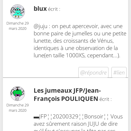
blux
écrit :
Dimanche 29
@juju : on peut apercevoir, avec une
mars 2020
bonne paire de jumelles ou une petite
lunette, des croissants de Vénus,
identiques à une observation de la
lune(en taille 1000XS, cependant...).
@répondre
#lien
Les jumeaux JFP/Jean-
François POULIQUEN
écrit :
Dimanche 29
mars 2020
▬JFP¦¦20200329¦¦Bonsoir¦¦ Vous
avez sûrement raison JUJU de dire
qu'il faut s'occuper la tête par ces