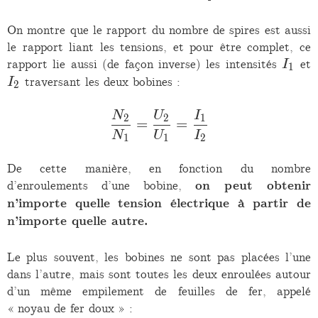
000
V
On montre que le rapport du nombre de spires est aussi
le rapport liant les tensions, et pour être complet, ce
I_1
I
rapport lie aussi (de façon inverse) les intensités
et
I
1
traversant les deux bobines :
I
2
\frac{N_2}{N_1} = \fr
N
U
I
2
2
1
=
=
N
U
I
1
1
2
De cette manière, en fonction du nombre
d’enroulements d’une bobine,
on peut obtenir
n’importe quelle tension électrique à partir de
n’importe quelle autre.
Le plus souvent, les bobines ne sont pas placées l’une
dans l’autre, mais sont toutes les deux enroulées autour
d’un même empilement de feuilles de fer, appelé
« noyau de fer doux » :