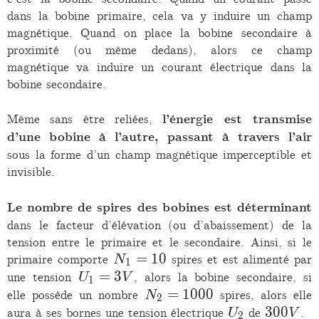
dans la bobine primaire, cela va y induire un champ
magnétique. Quand on place la bobine secondaire à
proximité (ou même dedans), alors ce champ
magnétique va induire un courant électrique dans la
bobine secondaire.
Même sans être reliées,
l’énergie est transmise
d’une bobine à l’autre, passant à travers l’air
sous la forme d’un champ magnétique imperceptible et
invisible.
Le nombre de spires des bobines est déterminant
dans le facteur d’élévation (ou d’abaissement) de la
tension entre le primaire et le secondaire. Ainsi, si le
N_1
=
1
0
primaire comporte
spires et est alimenté par
N
1
=
U_1
=
3
une tension
, alors la bobine secondaire, si
U
V
1
10
= 3
N_2
=
1
0
0
0
elle possède un nombre
spires, alors elle
N
2
V
= 1
U_2
300
3
0
0
aura à ses bornes une tension électrique
de
.
U
V
2