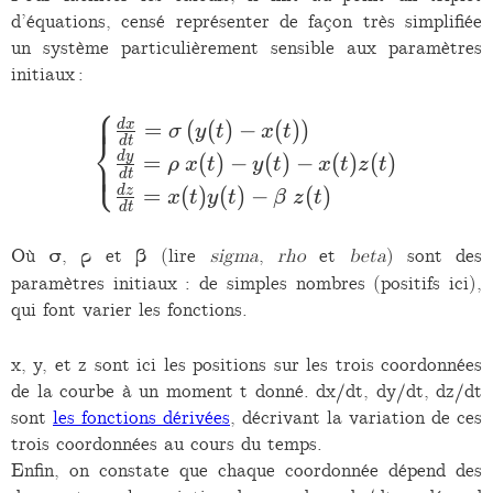
d’équations, censé représenter de façon très simplifiée
un système particulièrement sensible aux paramètres
initiaux :
⎧
⎪
⎪
\begin{cases} \frac{dx}{
=
(
(
)
−
(
)
)
d
x
σ
y
t
x
t
⎨
d
t
d
y
=
(
)
−
(
)
−
(
)
(
)
⎪
⎩
⎪
ρ
x
t
y
t
x
t
z
t
d
t
=
(
)
(
)
−
(
)
d
z
x
t
y
t
β
z
t
d
t
Où
σ
,
ρ
et
β
(lire
sigma
,
rho
et
beta
) sont des
paramètres initiaux : de simples nombres (positifs ici),
qui font varier les fonctions.
x, y, et z sont ici les positions sur les trois coordonnées
de la courbe à un moment t donné. dx/dt, dy/dt, dz/dt
sont
les fonctions dérivées
, décrivant la variation de ces
trois coordonnées au cours du temps.
Enfin, on constate que chaque coordonnée dépend des