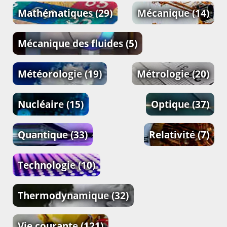
Mathématiques
(29)
Mécanique
(14)
Mécanique des fluides
(5)
Météorologie
(19)
Métrologie
(20)
Nucléaire
(15)
Optique
(37)
Quantique
(33)
Relativité
(7)
Technologie
(10)
Thermodynamique
(32)
Vie courante
(121)