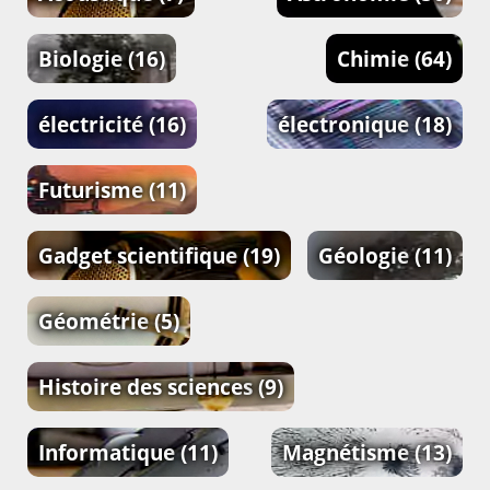
Biologie
(16)
Chimie
(64)
électricité
(16)
électronique
(18)
Futurisme
(11)
Gadget scientifique
(19)
Géologie
(11)
Géométrie
(5)
Histoire des sciences
(9)
Informatique
(11)
Magnétisme
(13)