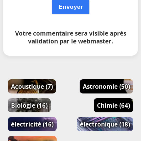
Envoyer
Votre commentaire sera visible après
validation par le webmaster.
Acoustique
(7)
Astronomie
(50)
Biologie
(16)
Chimie
(64)
électricité
(16)
électronique
(18)