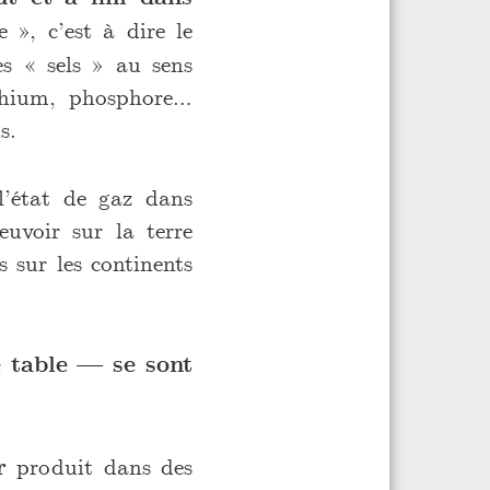
», c’est à dire le
es « sels » au sens
thium, phosphore…
s.
l’état de gaz dans
euvoir sur la terre
 sur les continents
e table — se sont
r
produit dans des