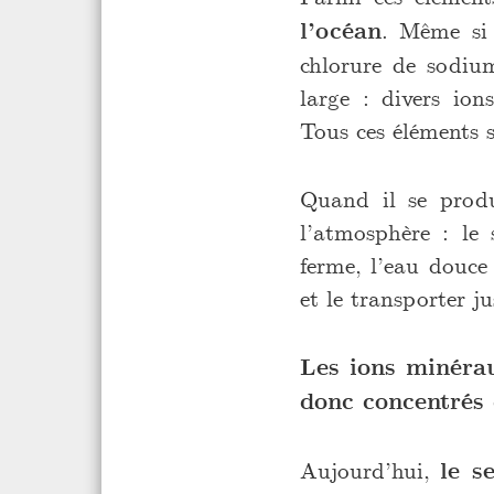
l’océan
. Même si 
chlorure de sodium
large : divers i
Tous ces éléments s
Quand il se produ
l’atmosphère : le 
ferme, l’eau douce
et le transporter j
Les ions minérau
donc concentrés 
Aujourd’hui,
le s