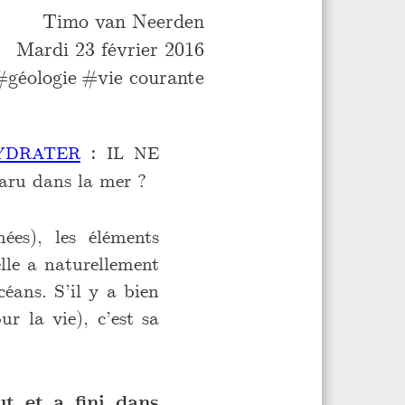
Timo van Neerden
Mardi 23 février 2016
géologie
vie courante
ydrater
: il ne
paru dans la mer ?
ées), les éléments
elle a naturellement
céans. S’il y a bien
r la vie), c’est sa
ut et a fini dans