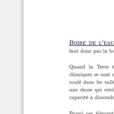
Boire de l’ea
faut donc pas la b
Quand la Terre ét
chimiques se sont m
coulé dans les vall
une chose qui rend
capacité à dissoud
Parmi ces élémen