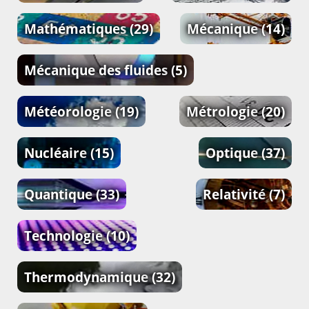
Mathématiques
(29)
Mécanique
(14)
Mécanique des fluides
(5)
Météorologie
(19)
Métrologie
(20)
Nucléaire
(15)
Optique
(37)
Quantique
(33)
Relativité
(7)
Technologie
(10)
Thermodynamique
(32)