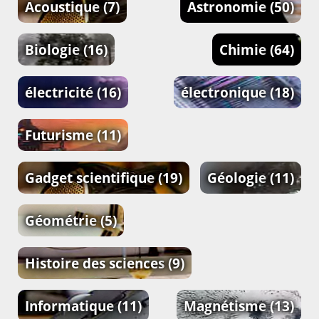
Acoustique
(7)
Astronomie
(50)
Biologie
(16)
Chimie
(64)
électricité
(16)
électronique
(18)
Futurisme
(11)
Gadget scientifique
(19)
Géologie
(11)
Géométrie
(5)
Histoire des sciences
(9)
Informatique
(11)
Magnétisme
(13)