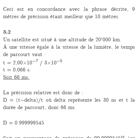
Ceci est en concordance avec la phrase décrite, 9
mètres de précision étant meilleur que 10 mètres.
3.2
Un satellite est situé à une altitude de 20'000 km.
À une vitesse égale à la vitesse de la lumière, le temps
de parcourt vaut :
−7
−8
t = 2,00×10
/ 3×10
t = 0,066 s
Soit 66 ms.
La précision relative est donc de :
D = (t−delta)/t où delta représente les 30 ns et t la
durée de parcourt, donc 66 ms.
D = 0.999999545
Soit un pourcentage de
précision de 99,9999545%
(ce