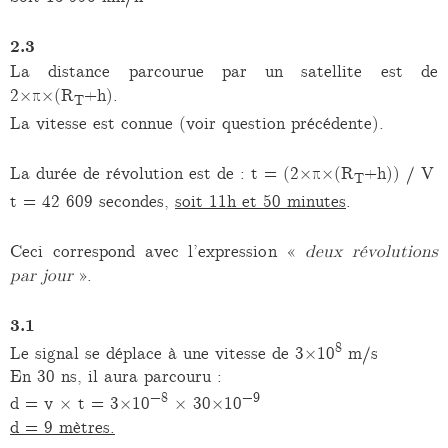
2.3
La distance parcourue par un satellite est de
2×π×(R
+h).
T
La vitesse est connue (voir question précédente).
La durée de révolution est de : t = (2×π×(R
+h)) / V
T
t = 42 609 secondes,
soit 11h et 50 minutes
.
Ceci correspond avec l’expression «
deux révolutions
par jour
».
3.1
8
Le signal se déplace à une vitesse de 3×10
m/s
En 30 ns, il aura parcouru :
−8
−9
d = v × t = 3×10
× 30×10
d = 9 mètres.