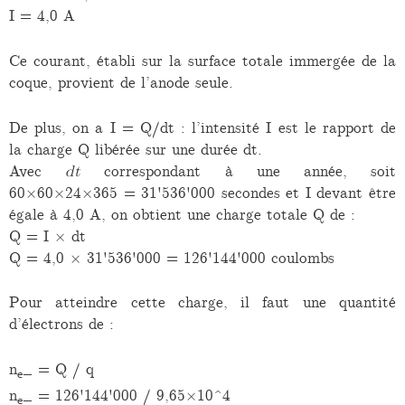
I = 4,0 A
Ce courant, établi sur la surface totale immergée de la
coque, provient de l’anode seule.
De plus, on a I = Q/dt : l’intensité I est le rapport de
la charge Q libérée sur une durée dt.
Avec
dt
correspondant à une année, soit
60×60×24×365 = 31'536'000 secondes et I devant être
égale à 4,0 A, on obtient une charge totale Q de :
Q = I × dt
Q = 4,0 × 31'536'000 = 126'144'000 coulombs
Pour atteindre cette charge, il faut une quantité
d’électrons de :
n
= Q / q
e−
n
= 126'144'000 / 9,65×10^4
e−