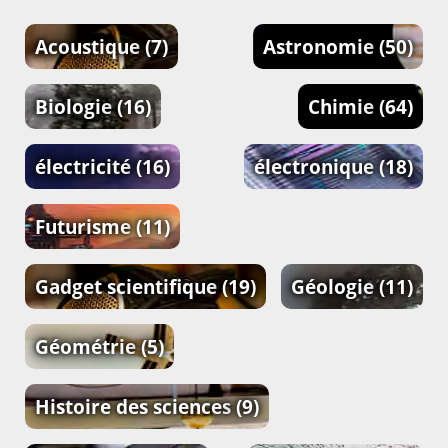
Acoustique
(7)
Astronomie
(50)
Biologie
(16)
Chimie
(64)
électricité
(16)
électronique
(18)
Futurisme
(11)
Gadget scientifique
(19)
Géologie
(11)
Géométrie
(5)
Histoire des sciences
(9)