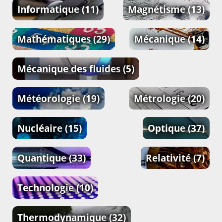
Informatique
(11)
Magnétisme
(13)
Mathématiques
(29)
Mécanique
(14)
Mécanique des fluides
(5)
Météorologie
(19)
Métrologie
(20)
Nucléaire
(15)
Optique
(37)
Quantique
(33)
Relativité
(7)
Technologie
(10)
Thermodynamique
(32)