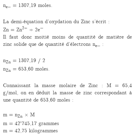
n
= 1307,19 moles.
e−
La demi-équation d’oxydation du Zinc s’écrit :
2+
−
Zn = Zn
+ 2e
Il faut donc moitié moins de quantité de matière de
zinc solide que de quantité d’électrons n
:
e−
n
= 1307,19 / 2
Zn
n
= 653,60 moles.
Zn
Connaissant la masse molaire de Zinc : M = 65,4
g/mol, on en déduit la masse de zinc correspondant à
une quantité de 653,60 moles :
m = n
× M
Zn
m = 42'745,17 grammes
m = 42,75 kilogrammes