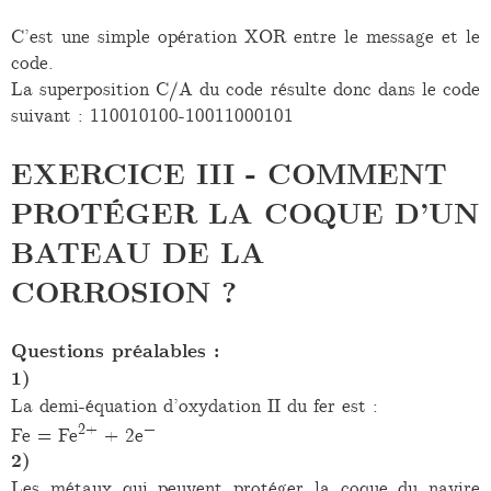
C’est une simple opération XOR entre le message et le
code.
La superposition C/A du code résulte donc dans le code
suivant : 110010100-10011000101
EXERCICE III - COMMENT
PROTÉGER LA COQUE D’UN
BATEAU DE LA
CORROSION ?
Questions préalables :
1)
La demi-équation d’oxydation II du fer est :
2+
−
Fe = Fe
+ 2e
2)
Les métaux qui peuvent protéger la coque du navire