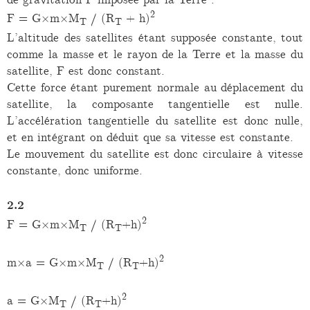
2
F = G×m×M
/ (R
+ h)
T
T
L’altitude des satellites étant supposée constante, tout
comme la masse et le rayon de la Terre et la masse du
satellite, F est donc constant.
Cette force étant purement normale au déplacement du
satellite, la composante tangentielle est nulle.
L’accélération tangentielle du satellite est donc nulle,
et en intégrant on déduit que sa vitesse est constante.
Le mouvement du satellite est donc circulaire à vitesse
constante, donc uniforme.
2.2
2
F = G×m×M
/ (R
+h)
T
T
2
m×a = G×m×M
/ (R
+h)
T
T
2
a = G×M
/ (R
+h)
T
T