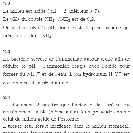
2.2
Le milieu est acide (pH = 2, inférieur à 7).
+
Le pKa du couple NH
/NH
est de 9,2.
4
3
On a donc pKa > pH, donc c’est l’espèce basique qui
+
prédomine, donc NH
.
4
2.3
La bactérie secrète de l’ammoniac autour d’elle afin de
réduire le pH : l’ammoniac réagit avec l’acide pour
+
+
former du NH
et de l’eau. L’ion hydronium H
O
est
4
3
consommée et le pH diminue.
2.4
Le document 2 montre que l’activité de l’uréase est
extrêmement faible (même nulle) à un pH acide comme
celui du milieu acide de l’estomac.
L’uréase seul serait inefficace dans le milieu stomacal,