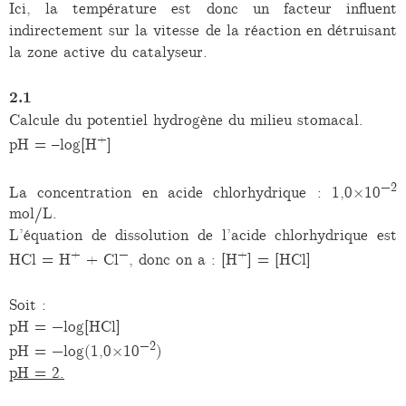
Ici, la température est donc un facteur influent
indirectement sur la vitesse de la réaction en détruisant
la zone active du catalyseur.
2.1
Calcule du potentiel hydrogène du milieu stomacal.
+
pH = –log[H
]
−2
La concentration en acide chlorhydrique : 1,0×10
mol/L.
L’équation de dissolution de l’acide chlorhydrique est
+
−
+
HCl = H
+ Cl
, donc on a : [H
] = [HCl]
Soit :
pH = −log[HCl]
−2
pH = −log(1,0×10
)
pH = 2.