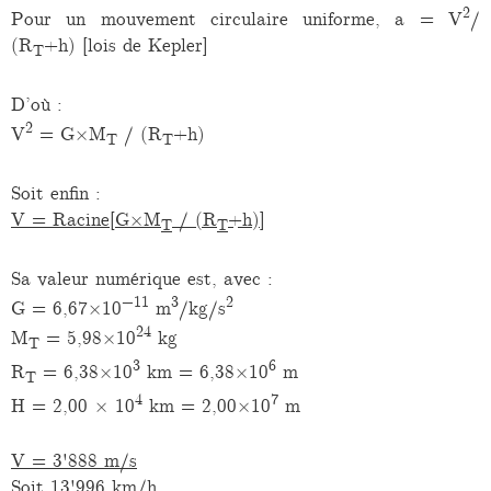
2
Pour un mouvement circulaire uniforme, a = V
/
(R
+h) [lois de Kepler]
T
D’où :
2
V
= G×M
/ (R
+h)
T
T
Soit enfin :
V = Racine[G×M
/ (R
+h)]
T
T
Sa valeur numérique est, avec :
−11
3
2
G = 6,67×10
m
/kg/s
24
M
= 5,98×10
kg
T
3
6
R
= 6,38×10
km = 6,38×10
m
T
4
7
H = 2,00 × 10
km = 2,00×10
m
V = 3'888 m/s
Soit 13'996 km/h