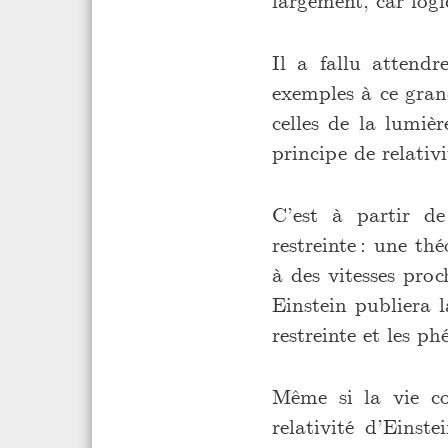
largement, car log
Il a fallu attendr
exemples à ce grand
celles de la lumièr
principe de relativi
C’est à partir de
restreinte : une th
à des vitesses pro
Einstein publiera la
restreinte et les p
Même si la vie co
relativité d’Einst