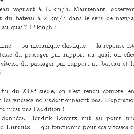
eau voguant à 10 km/h. Maintenant, observon
t du bateau à 2 km/h dans le sens de navigat
t au quai ? 12 km/h ?
léenne — ou mécanique classique — la réponse est
tesse du passager par rapport au quai, on effe
a vitesse du passager par rapport au bateau et l
i.
fin du XIXᵉ siècle, on s’est rendu compte, en
e les vitesses ne s’additionnaient pas. L’opérat
re n’est pas l’addition !
 données, Hendrik Lorentz mit au point u
de Lorentz
— qui fonctionne pour ces vitesses él