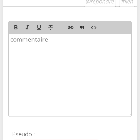
@répondre
#lien
Pseudo :