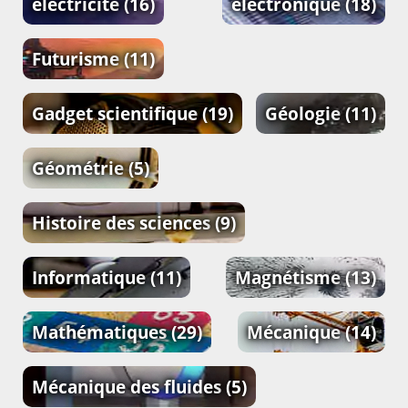
électricité
(16)
électronique
(18)
Futurisme
(11)
Gadget scientifique
(19)
Géologie
(11)
Géométrie
(5)
Histoire des sciences
(9)
Informatique
(11)
Magnétisme
(13)
Mathématiques
(29)
Mécanique
(14)
Mécanique des fluides
(5)