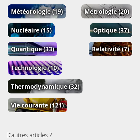
Météorologie
(19)
Métrologie
(20)
Nucléaire
(15)
Optique
(37)
Quantique
(33)
Relativité
(7)
Technologie
(10)
Thermodynamique
(32)
Vie courante
(121)
D’autres articles ?