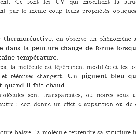
arent. Ce sont les UV qui modifient la struc
ant par le même coup leurs propriétés optiques
e thermoréactive
, on observe un phénomène s
ée dans la peinture change de forme lorsqu
taine température
.
s, la molécule est légèrement modifiée et les l
 et réémises changent.
Un pigment bleu qua
t quand il fait chaud.
molécules sont transparentes, ou noires sous 
autre : ceci donne un effet d’apparition ou de 
ure baisse, la molécule reprendre sa structure in