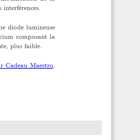
 interférences.
une diode lumineuse
ilicium composant la
e, plus faible.
ur Cadeau Maestro
,