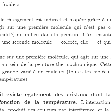
 froide ».
 le changement est indirect et s’opère grâce à u
ir sur une première molécule qui n’est pas col
acidité) du milieu dans la peinture. C’est ensui
 une seconde molécule — colorée, elle — et qu
nc sur une première molécule, qui agit sur une
t au sein de la peinture thermochromique. Cet
 grande variété de couleurs (toutes les molécul
température).
il existe également des cristaux dont la
fonction de la température
. L’interactio
stal produit des couleurs par interférence, et l