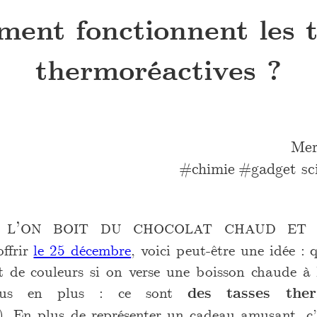
ent fonctionnent les t
thermoréactives ?
Mer
chimie
gadget sc
 l’on boit du chocolat chaud et 
offrir
le 25 décembre
, voici peut-être une idée :
t de couleurs si on verse une boisson chaude à l
plus en plus : ce sont
des tasses ther
). En plus de représenter un cadeau amusant, c’e