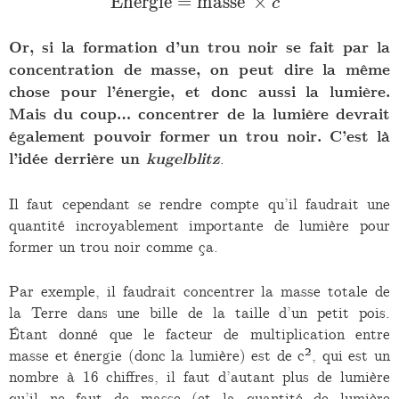
\text{Énergie} = \text{
E
nergie
=
masse
×
c
Or, si la formation d’un trou noir se fait par la
concentration de masse, on peut dire la même
chose pour l’énergie, et donc aussi la lumière.
Mais du coup… concentrer de la lumière devrait
également pouvoir former un trou noir. C’est là
l’idée derrière un
kugelblitz
.
Il faut cependant se rendre compte qu’il faudrait une
quantité incroyablement importante de lumière pour
former un trou noir comme ça.
Par exemple, il faudrait concentrer la masse totale de
la Terre dans une bille de la taille d’un petit pois.
Étant donné que le facteur de multiplication entre
masse et énergie (donc la lumière) est de c², qui est un
nombre à 16 chiffres, il faut d’autant plus de lumière
qu’il ne faut de masse (et la quantité de lumière