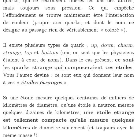
quarks, qui se retrouvent libérés les uns des autres,
mais toujours sous pression. Ce qui empêche
l’effondrement se trouve maintenant être l’interaction
de couleur (propre aux quarks, et dont le nom ne
désigne au passage rien de véritablement « coloré »).
Il existe plusieurs types de quark :
up
,
down
,
charm
,
strange
,
top
et
bottom
(oui, on sent que les physiciens
étaient à court de noms). Dans le cas présent,
ce sont
les quarks strange qui composeraient ces étoiles
.
Vous l’aurez deviné : ce sont eux qui donnent leur nom
à ces «
étoiles étranges
».
Si une étoile mesure quelques centaines de milliers de
kilomètres de diamètre, qu’une étoile à neutron mesure
quelques dizaines de kilomètres,
une étoile étrange
est tellement compacte qu’elle mesure quelques
kilomètres
de diamètre seulement (et toujours avec la
même masse !).