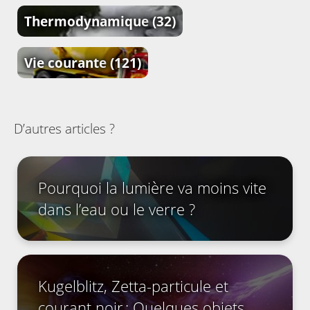
Thermodynamique
(32)
Vie courante
(121)
D’autres articles ?
Pourquoi la lumière va moins vite
dans l’eau ou le verre ?
Kugelblitz, Zetta-particule et
courant noir : Quelques objets