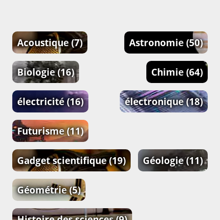
Acoustique
(7)
Astronomie
(50)
Biologie
(16)
Chimie
(64)
électricité
(16)
électronique
(18)
Futurisme
(11)
Gadget scientifique
(19)
Géologie
(11)
Géométrie
(5)
Histoire des sciences
(9)