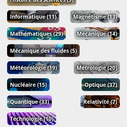
Informatique
(11)
Magnétisme
(13)
Mathématiques
(29)
Mécanique
(14)
Mécanique des fluides
(5)
Météorologie
(19)
Métrologie
(20)
Nucléaire
(15)
Optique
(37)
Quantique
(33)
Relativité
(7)
Technologie
(10)