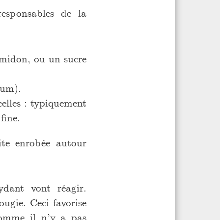
responsables de la
amidon, ou un sucre
ium).
elles : typiquement
fine.
ite enrobée autour
ydant vont réagir.
ugie. Ceci favorise
comme il n’y a pas