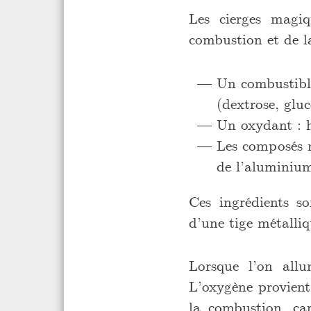
Les cierges magiq
combustion et de la
Un combustible
(dextrose, gluc
Un oxydant : h
Les composés m
de l’aluminium
Ces ingrédients s
d’une tige métalliq
Lorsque l’on allu
L’oxygène provient
la combustion, ca