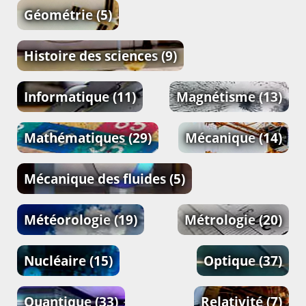
Géométrie
(5)
Histoire des sciences
(9)
Informatique
(11)
Magnétisme
(13)
Mathématiques
(29)
Mécanique
(14)
Mécanique des fluides
(5)
Météorologie
(19)
Métrologie
(20)
Nucléaire
(15)
Optique
(37)
Quantique
(33)
Relativité
(7)