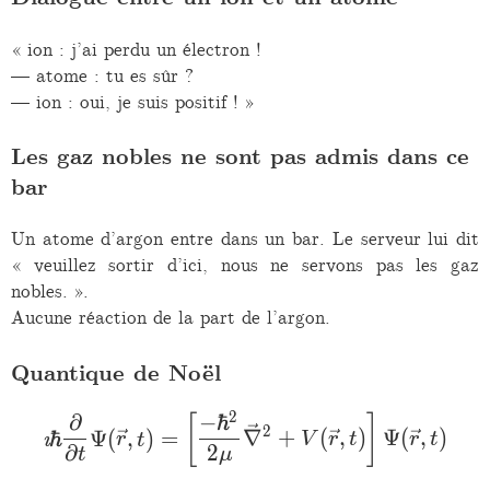
« ion : j’ai perdu un électron !
— atome : tu es sûr ?
— ion : oui, je suis positif ! »
Les gaz nobles ne sont pas admis dans ce
bar
Un atome d’argon entre dans un bar. Le serveur lui dit
« veuillez sortir d’ici, nous ne servons pas les gaz
nobles. ».
Aucune réaction de la part de l’argon.
Quantique de Noël
2
∂
−
ℏ
\imath\hbar\frac{\parti
[
]
2
ℏ
Ψ
(
,
)
=
∇
+
(
,
)
Ψ
(
,
)
ı
r
t
V
r
t
r
t
∂
2
t
μ