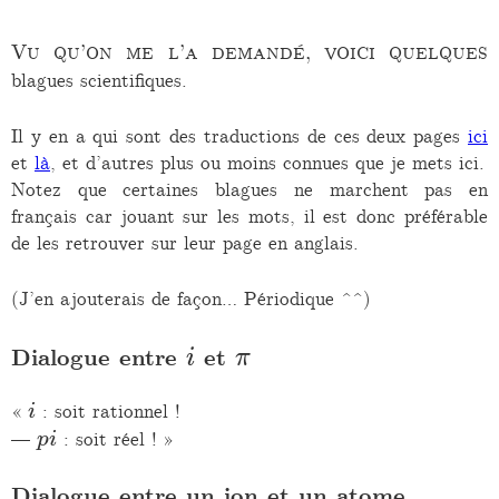
Vu qu’on me l’a demandé, voici quelques
blagues scientifiques.
Il y en a qui sont des traductions de ces deux pages
ici
et
là
, et d’autres plus ou moins connues que je mets ici.
Notez que certaines blagues ne marchent pas en
français car jouant sur les mots, il est donc préférable
de les retrouver sur leur page en anglais.
(J’en ajouterais de façon… Périodique ^^)
i
\pi
Dialogue entre
et
i
π
i
«
: soit rationnel !
i
pi
—
: soit réel ! »
p
i
Dialogue entre un ion et un atome