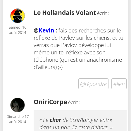
Le Hollandais Volant
écrit :
Samedi 16
@
Kevin
:
fais des recherches sur le
août 2014
reflexe de Pavlov sur les chiens, et tu
verras que Pavlov développe lui
même un tel réflexe avec son
téléphone (qui est un anachronisme
d'ailleurs) ;-)
@répondre
#lien
OniriCorpe
écrit :
Dimanche 17
« Le
char
de Schrödinger entre
août 2014
dans un bar. Et reste dehors. »