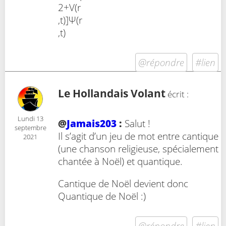
2+V(r
,t)]Ψ(r
,t)
@répondre
#lien
Le Hollandais Volant
écrit :
Lundi 13
@
Jamais203
:
Salut !
septembre
Il s’agit d’un jeu de mot entre cantique
2021
(une chanson religieuse, spécialement
chantée à Noël) et quantique.
Cantique de Noël devient donc
Quantique de Noël :)
@répondre
#lien