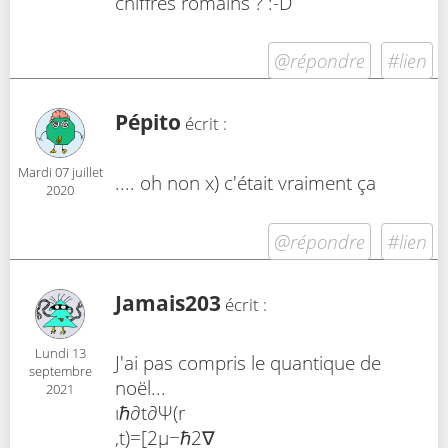
chiffres romains ? :-D
@répondre
#lien
Pépito
écrit :
Mardi 07 juillet
.... oh non x) c'était vraiment ça
2020
@répondre
#lien
Jamais203
écrit :
Lundi 13
J'ai pas compris le quantique de
septembre
noël...
2021
ıℏ∂t∂​Ψ(r
,t)=[2μ−ℏ2​∇