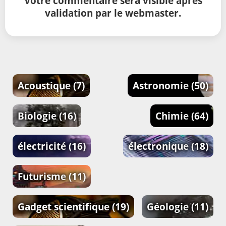
Votre commentaire sera visible après
validation par le webmaster.
Acoustique
(7)
Astronomie
(50)
Biologie
(16)
Chimie
(64)
électricité
(16)
électronique
(18)
Futurisme
(11)
Gadget scientifique
(19)
Géologie
(11)