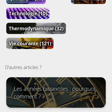
Technologie
(10)
Thermodynamique
(32)
Vie courante
(121)
D’autres articles ?
Les années bissextiles : pourquoi,
comment ?