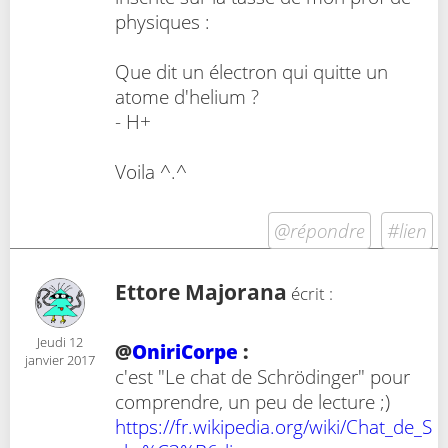
physiques :
Que dit un électron qui quitte un
atome d'helium ?
- H+
Voila ^.^
@répondre
#lien
Ettore Majorana
écrit :
Jeudi 12
@
OniriCorpe
:
janvier 2017
c'est "Le chat de Schrödinger" pour
comprendre, un peu de lecture ;)
https://fr.wikipedia.org/wiki/Chat_de_S