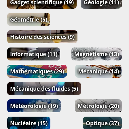
Gadget scientifique
(19)
Géologie
(11)
Géométrie
(5)
Histoire des sciences
(9)
Informatique
(11)
Magnétisme
(13)
Mathématiques
(29)
Mécanique
(14)
Mécanique des fluides
(5)
Météorologie
(19)
Métrologie
(20)
Nucléaire
(15)
Optique
(37)