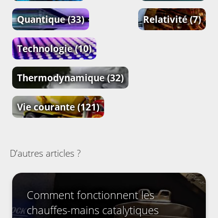
Quantique
(33)
Relativité
(7)
Technologie
(10)
Thermodynamique
(32)
Vie courante
(121)
D’autres articles ?
Comment fonctionnent les
chauffes-mains catalytiques