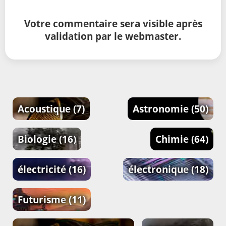
Votre commentaire sera visible après
validation par le webmaster.
Acoustique
(7)
Astronomie
(50)
Biologie
(16)
Chimie
(64)
électricité
(16)
électronique
(18)
Futurisme
(11)