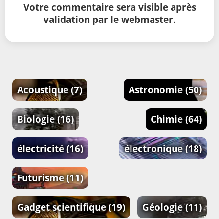
Votre commentaire sera visible après
validation par le webmaster.
Acoustique
(7)
Astronomie
(50)
Biologie
(16)
Chimie
(64)
électricité
(16)
électronique
(18)
Futurisme
(11)
Gadget scientifique
(19)
Géologie
(11)