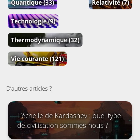
Quantique
(33)
Relativité
(7)
Technologie
(9)
Thermodynamique
(32)
Vie courante
(121)
D’autres articles ?
L’échelle de Kardashev : quel type
de civilisation sommes-nous ?