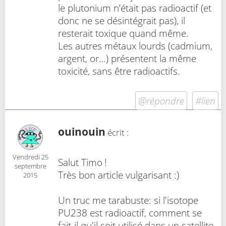
le plutonium n’était pas radioactif (et
donc ne se désintégrait pas), il
resterait toxique quand même.
Les autres métaux lourds (cadmium,
argent, or…) présentent la même
toxicité, sans être radioactifs.
@répondre
#lien
ouinouin
écrit :
Vendredi 25
Salut Timo !
septembre
Très bon article vulgarisant :)
2015
Un truc me tarabuste: si l'isotope
PU238 est radioactif, comment se
fait-il qu'il soit utilisé dans un satellite