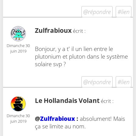
@répondre
#lien
Zulfrabioux
écrit :
Dimanche 30
Bonjour, y a t' il un lien entre le
juin 2019
plutonium et pluton dans le système
solaire svp ?
@répondre
#lien
Le Hollandais Volant
écrit :
Dimanche 30
@
Zulfrabioux
:
absolument! Mais
juin 2019
ça se limite au nom.