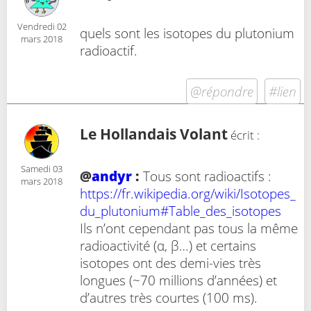
Vendredi 02
quels sont les isotopes du plutonium
mars 2018
radioactif.
@répondre
#lien
Le Hollandais Volant
écrit :
Samedi 03
@
andyr
:
Tous sont radioactifs :
mars 2018
https://fr.wikipedia.org/wiki/Isotopes_
du_plutonium#Table_des_isotopes
Ils n’ont cependant pas tous la même
radioactivité (α, β…) et certains
isotopes ont des demi-vies très
longues (~70 millions d’années) et
d’autres très courtes (100 ms).